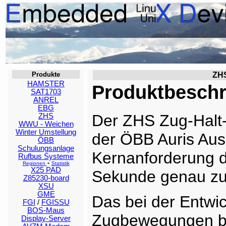
Produkte
ZHS
HAMSTER
Produktbesch
SAT1703
ANREL
EBG
Der ZHS Zug-Halt-
ZHS
WWU - Weichen
Winter Umstellung
der ÖBB Auris Auss
ÖBB
Schulungsanlage
Kernanforderung d
Rufbus Systeme
Regionen
+
Statistik
X25 PAD
Sekunde genau zu 
Z85230-board
XSU
GME
Das bei der Entwic
FGI
/
FGISSU
BOS-Maus
Zugbewegungen be
Display-Server