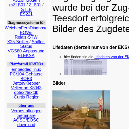
AVZM Modem
wurde bei der Zu
mZLB01
/
ZLB01
/
STLB
ES221
Teesdorf erfolgreic
Diagnosesysteme für
Bilder des Zugdete
WeichenFernDiagnose
EOWs
Relais-STW
X25-Sniffer
/
Sniffer-
Status
Lifedaten (derzeit nur von der EKS
VGS80-Anpassung
ELEKSA
hier finden sie die
Lifedaten von der E
Plattform/HOWTOs
embedded linux
PC/104-Gehäuse
BOB3
Bilder
Jetton/Klepper
Velleman K8043
dbtext/textdb
Curtis Regler
über uns
Veranstaltungen
Seminare
AOSC/EOSC
download