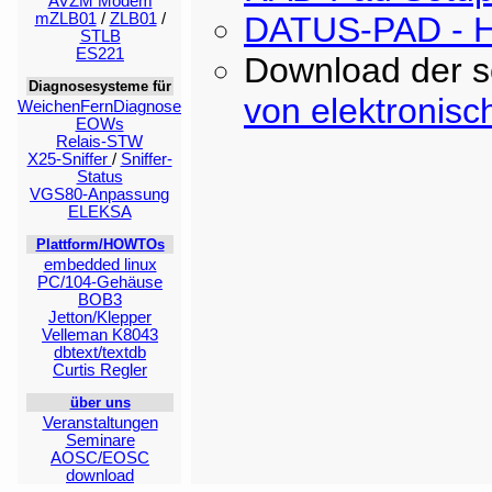
AVZM Modem
mZLB01
/
ZLB01
/
DATUS-PAD -
STLB
ES221
Download der sc
Diagnosesysteme für
von elektronisc
WeichenFernDiagnose
EOWs
Relais-STW
X25-Sniffer
/
Sniffer-
Status
VGS80-Anpassung
ELEKSA
Plattform/HOWTOs
embedded linux
PC/104-Gehäuse
BOB3
Jetton/Klepper
Velleman K8043
dbtext/textdb
Curtis Regler
über uns
Veranstaltungen
Seminare
AOSC/EOSC
download