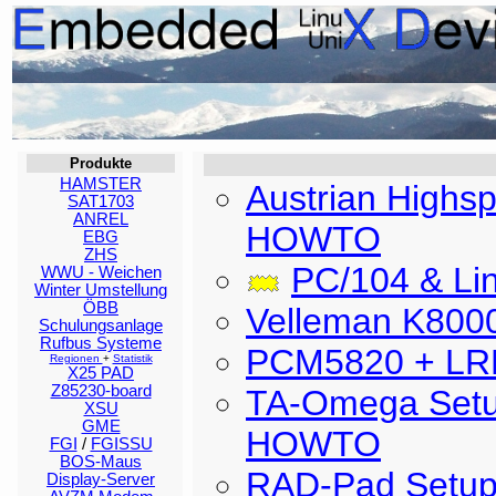
Produkte
HAMSTER
Austrian Highsp
SAT1703
ANREL
HOWTO
EBG
ZHS
PC/104 & L
WWU - Weichen
Winter Umstellung
ÖBB
Velleman K800
Schulungsanlage
Rufbus Systeme
PCM5820 + LRP
Regionen
+
Statistik
X25 PAD
Z85230-board
TA-Omega Setu
XSU
GME
HOWTO
FGI
/
FGISSU
BOS-Maus
RAD-Pad Setup
Display-Server